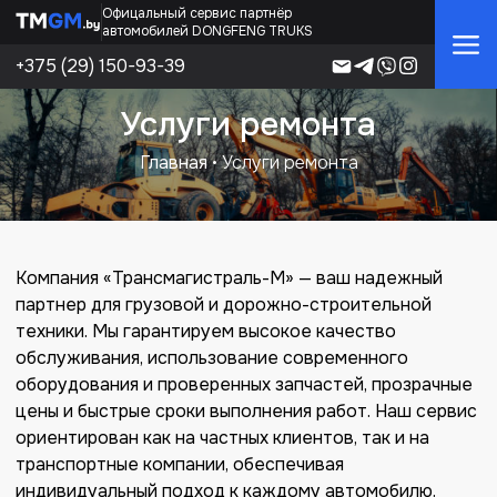
Skip
Офицальный сервис партнёр
автомобилей DONGFENG TRUKS
to
the
+375 (29) 150-93-39
content
Услуги ремонта
Главная
•
Услуги ремонта
Компания «Трансмагистраль-М» — ваш надежный
партнер для грузовой и дорожно-строительной
техники. Мы гарантируем высокое качество
обслуживания, использование современного
оборудования и проверенных запчастей, прозрачные
цены и быстрые сроки выполнения работ. Наш сервис
ориентирован как на частных клиентов, так и на
транспортные компании, обеспечивая
индивидуальный подход к каждому автомобилю.